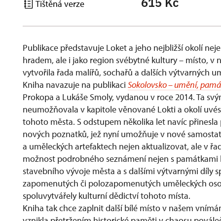
615 Kč
Tištěná verze
Publikace představuje Loket a jeho nejbližší okolí n
hradem, ale i jako region svébytné kultury – místo, v n
vytvořila řada malířů, sochařů a dalších výtvarných u
Kniha navazuje na publikaci
Sokolovsko – umění, památ
Prokopa a Lukáše Smoly, vydanou v roce 2014. Ta sv
neumožňovala v kapitole věnované Lokti a okolí uvé
tohoto města. S odstupem několika let navíc přinesla 
nových poznatků, jež nyní umožňuje v nové samostatn
a uměleckých artefaktech nejen aktualizovat, ale v řadě
možnost podrobného seznámení nejen s památkami 
stavebního vývoje města a s dalšími výtvarnými díly s
zapomenutých či polozapomenutých uměleckých osobno
spoluvytvářely kulturní dědictví tohoto místa.
Kniha tak chce zaplnit další bílé místo v našem vnímán
vznikla přetržením historické paměti v chaosu povále