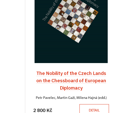
The Nobility of the Czech Lands
on the Chessboard of European
Diplomacy
Petr Pavelec, Martin Gaži, Milena Hajná (edd.)
2 800 Kč
DETAIL