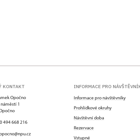
Ý KONTAKT
INFORMACE PRO NÁVŠTĚVNÍ
zámek Opočno
Informace pro návštěvníky
 náměstí 1
Prohlídkové okruhy
 Opočno
Návštěvní doba
20 494 668 216
Rezervace
 opocno@npu.cz
Vstupné