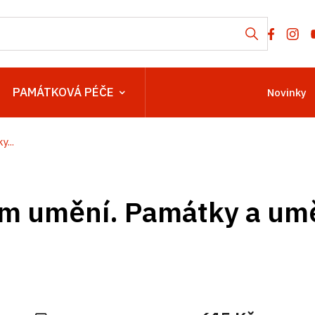
PAMÁTKOVÁ PÉČE
Novinky
...
ém umění. Památky a umě