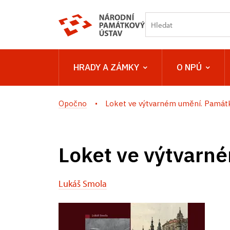
HRADY A ZÁMKY
O NPÚ
Opočno
Loket ve výtvarném umění. Památky
Loket ve výtvarn
Lukáš Smola