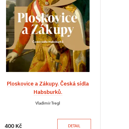
Ploskovice a Zákupy. Česká sídla
Habsburků.
Vladimír Tregl
400 Kč
DETAIL