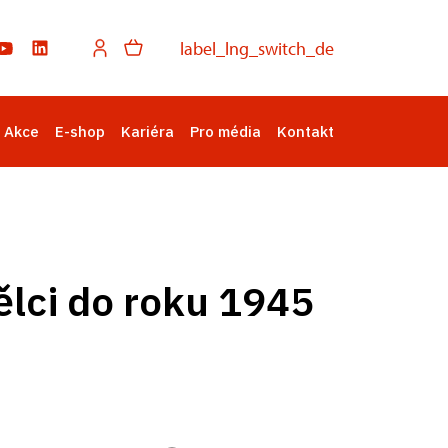
label_lng_switch_de
Akce
E-shop
Kariéra
Pro média
Kontakt
lci do roku 1945