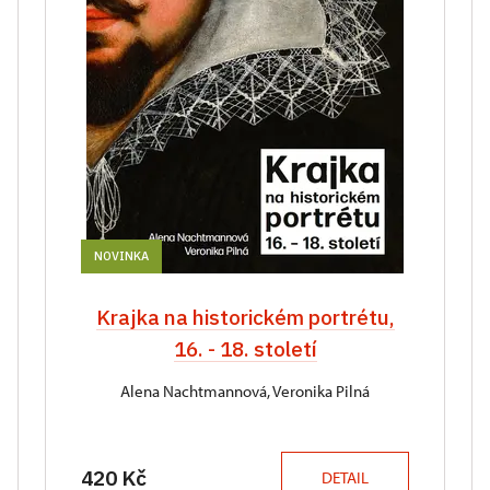
NOVINKA
Krajka na historickém portrétu,
16. - 18. století
Alena Nachtmannová, Veronika Pilná
420 Kč
DETAIL