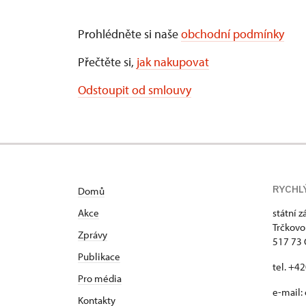
Prohlédněte si naše
obchodní podmínky
Přečtěte si,
jak nakupovat
Odstoupit od smlouvy
RYCHL
Domů
Akce
státní 
Trčkovo
Zprávy
517 73
Publikace
tel. +4
Pro média
e-mail:
Kontakty