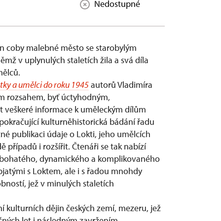
Nedostupné
ejen coby malebné město se starobylým
ěmž v uplynulých staletích žila a svá díla
mělců.
ky a umělci do roku 1945
autorů Vladimíra
ým rozsahem, byť úctyhodným,
st veškeré informace k uměleckým dílům
pokračující kulturněhistorická bádání řadu
é publikaci údaje o Lokti, jeho umělcích
 případů i rozšířit. Čtenáři se tak nabízí
bohatého, dynamického a komplikovaného
pjatými s Loktem, ale i s řadou mnohdy
stí, jež v minulých staletích
í kulturních dějin českých zemí, mezeru, jež
čných let i následným zavržením