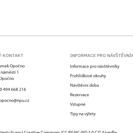
Ý KONTAKT
INFORMACE PRO NÁVŠTĚVNÍ
zámek Opočno
Informace pro návštěvníky
 náměstí 1
Prohlídkové okruhy
 Opočno
Návštěvní doba
20 494 668 216
Rezervace
 opocno@npu.cz
Vstupné
Tipy na výlety
 texty
licenci Creative Commons
(CC BY-NC-ND 3.0 CZ) (Uveďte