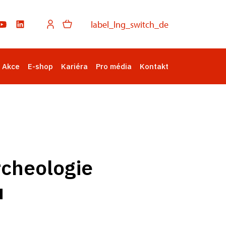
label_lng_switch_de
Akce
E-shop
Kariéra
Pro média
Kontakt
archeologie
u