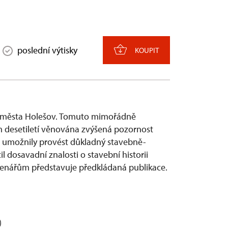
poslední výtisky
KOUPIT
íž města Holešov. Tomuto mimořádně
desetiletí věnována zvýšená pozornost
ce umožnily provést důkladný stavebně-
l dosavadní znalosti o stavební historii
čtenářům představuje předkládaná publikace.
)