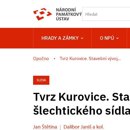
HRADY A ZÁMKY
O NPÚ
Opočno
Tvrz Kurovice. Stavební vývoj,...
SLEVA
Tvrz Kurovice. Sta
šlechtického sídl
Jan Štětina
|
Dalibor Janiš a kol.