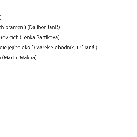
)
ých pramenů (Dalibor Janiš)
urovicích (Lenka Bartíková)
ie jejího okolí (Marek Slobodník, Jiří Janál)
h (Martin Malina)