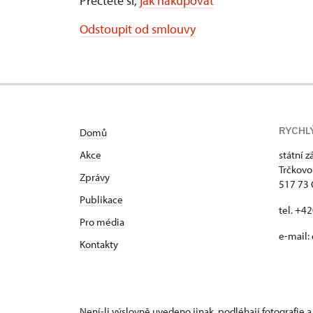
Přečtěte si,
jak nakupovat
Odstoupit od smlouvy
RYCHL
Domů
Akce
státní 
Trčkovo
Zprávy
517 73
Publikace
tel. +4
Pro média
e-mail:
Kontakty
Není-li výslovně uvedeno jinak, podléhají fotografie a