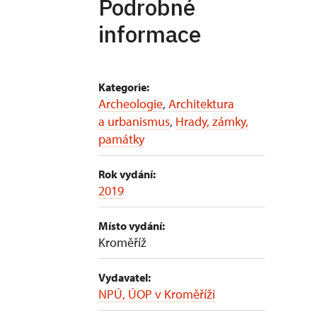
Podrobné
informace
Kategorie:
Archeologie
,
Architektura
a urbanismus
,
Hrady, zámky,
památky
Rok vydání:
2019
Místo vydání:
Kroměříž
Vydavatel:
NPÚ, ÚOP v Kroměříži