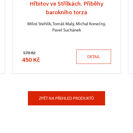
Hřbitov ve Střílkách. Příběhy
barokního torza
Miloš Stehlík, Tomáš Malý, Michal Konečný,
Pavel Suchánek
570 Kč
DETAIL
450 Kč
ZPĚT NA PŘEHLED PRODUKTŮ