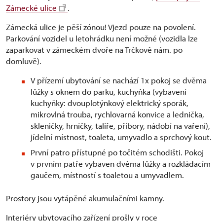
Zámecké ulice
.
Zámecká ulice je pěší zónou! Vjezd pouze na povolení.
Parkování vozidel u letohrádku není možné (vozidla lze
zaparkovat v zámeckém dvoře na Trčkově nám. po
domluvě).
V přízemí ubytování se nachází 1x pokoj se dvěma
lůžky s oknem do parku, kuchyňka (vybavení
kuchyňky: dvouplotýnkový elektrický sporák,
mikrovlná trouba, rychlovarná konvice a lednička,
skleničky, hrníčky, talíře, příbory, nádobí na vaření),
jídelní místnost, toaleta, umyvadlo a sprchový kout.
První patro přístupné po točitém schodišti. Pokoj
v prvním patře vybaven dvěma lůžky a rozkládacím
gaučem, místností s toaletou a umyvadlem.
Prostory jsou vytápěné akumulačními kamny.
Interiéry ubytovacího zařízení prošly v roce