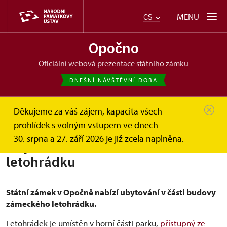
MENU
CS
Opočno
oficiální webová prezentace státního zámku
DNEŠNÍ NÁVŠTĚVNÍ DOBA
Děkujeme za váš zájem, kapacita všech
Opočno
Další informace
prohlídek s volným vstupem ve dnech
Ubytování v zámeckém letohrádku
30. srpna a 27. září 2026 je již zcela naplněna.
Ubytování v zámeckém
letohrádku
Státní zámek v Opočně nabízí ubytování v části budovy
zámeckého letohrádku.
Letohrádek je umístěn v horní části parku,
přístupný ze