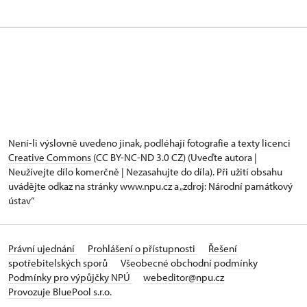
Není-li výslovně uvedeno jinak, podléhají fotografie a texty
licenci
Creative Commons
(CC BY-NC-ND 3.0 CZ) (Uveďte autora |
Neužívejte dílo komerčně | Nezasahujte do díla). Při užití obsahu
uvádějte odkaz na stránky www.npu.cz a „zdroj: Národní památkový
ústav“
Právní ujednání
Prohlášení o přístupnosti
Řešení
spotřebitelských sporů
Všeobecné obchodní podmínky
Podmínky pro výpůjčky NPÚ
webeditor@npu.cz
Provozuje BluePool s.r.o.