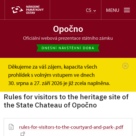
MENU
CS
Opočno
oficiální webová prezentace státního zámku
DNEŠNÍ NÁVŠTĚVNÍ DOBA
Děkujeme za váš zájem, kapacita všech
Opočno
Informace pro návštěvníky
Návštěvní řád
prohlídek s volným vstupem ve dnech
Návštěvní řády cizojazyčné
30. srpna a 27. září 2026 je již zcela naplněna.
Rules for visitors to the heritage site of
the State Chateau of Opočno
rules-for-visitors-to-the-courtyard-and-park-.pdf