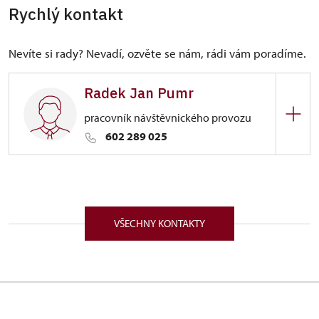
Rychlý kontakt
Nevíte si rady? Nevadí, ozvěte se nám, rádi vám poradíme.
Radek Jan Pumr
pracovník návštěvnického provozu
602 289 025
ÚPS na Sychrově
Trčkovo nám. 1/, Opočno 51773
VŠECHNY KONTAKTY