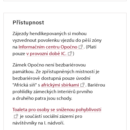
Přístupnost
Zájezdy hendikepovaných si mohou
vyzvednout povolenku vjezdu do pěší zóny
na
Informačním centru Opočno
. (Platí
pouze
v provozní době IC.
)
Zámek Opočno není bezbariérovou
památkou. Ze zpřístupněných místností je
bezbariérově dostupná pouze úvodní
"Africká síň" s
africkými sbírkami
. Bariérou
prohlídky zámeckých interiérů prvního
a druhého patra jsou schody.
Toaleta pro osoby se sníženou pohyblivostí
je součástí sociální zázemí pro
návštěvníky na I. nádvoří.