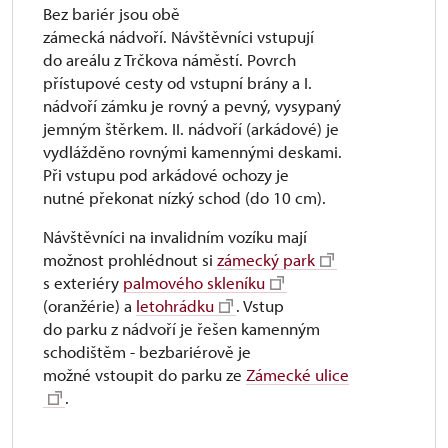
Bez bariér jsou obě
zámecká nádvoří. Návštěvníci vstupují
do areálu z Trčkova náměstí. Povrch
přístupové cesty od vstupní brány a I.
nádvoří zámku je rovný a pevný, vysypaný
jemným štěrkem. II. nádvoří (arkádové) je
vydlážděno rovnými kamennými deskami.
Při vstupu pod arkádové ochozy je
nutné překonat nízký schod (do 10 cm).
Návštěvníci na invalidním vozíku mají
možnost prohlédnout si
zámecký park
s exteriéry
palmového skleníku
(oranžérie) a
letohrádku
. Vstup
do parku z nádvoří je řešen kamenným
schodištěm - bezbariérově je
možné vstoupit do parku ze
Zámecké ulice
.