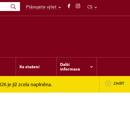
Plánujete výlet
CS
Další
Ke stažení
informace
6 je již zcela naplněna.
ZAVŘÍT