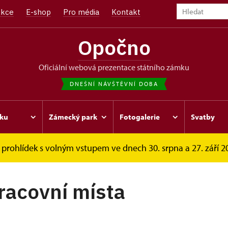
kce
E-shop
Pro média
Kontakt
Opočno
oficiální webová prezentace státního zámku
DNEŠNÍ NÁVŠTĚVNÍ DOBA
ku
Zámecký park
Fotogalerie
Svatby
prohlídek s volným vstupem ve dnech 30. srpna a 27. září 202
í místa
racovní místa