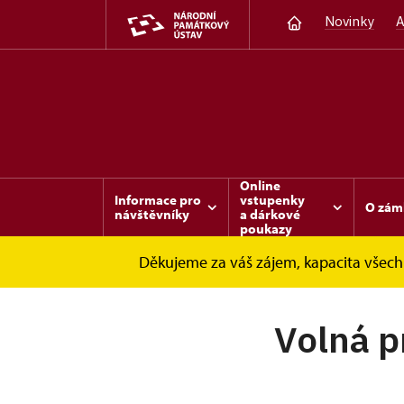
Novinky
A
Online
Informace pro
vstupenky
O zám
návštěvníky
a dárkové
poukazy
Děkujeme za váš zájem, kapacita všech 
Opočno
Další informace
Volná pracovn
Volná p