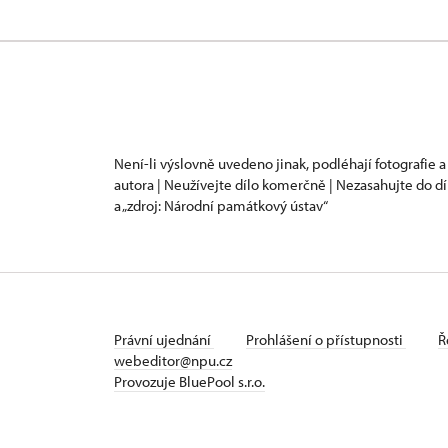
Není-li výslovně uvedeno jinak, podléhají fotografie a
autora | Neužívejte dílo komerčně | Nezasahujte do dí
a „zdroj: Národní památkový ústav“
Právní ujednání
Prohlášení o přístupnosti
Ř
webeditor@npu.cz
Provozuje BluePool s.r.o.