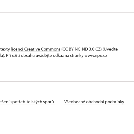
 texty
licenci Creative Commons
(CC BY-NC-ND 3.0 CZ) (Uveďte
la). Při užití obsahu uvádějte odkaz na stránky www.npu.cz
ešení spotřebitelských sporů
Všeobecné obchodní podmínky