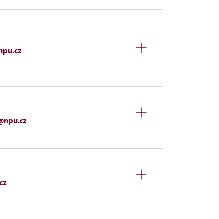
npu.cz
a@npu.cz
ozšířeným výkladem, dílčí zastupování
cz