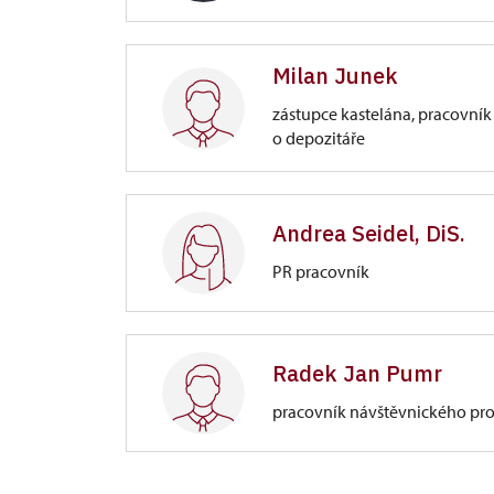
Zámek Opočno
Milan Junek
Trčkovo nám. 1/, Opočno
zástupce kastelána, pracovník
management, ekonomika, smluvní vz
o depozitáře
Zámek Opočno
Trčkovo nám. 1/, Opočno
Andrea Seidel, DiS.
PR pracovník
sbírkový fond, průvodcovská činnos
kastelána
Zámek Opočno
Trčkovo nám. 1/, Opočno
Radek Jan Pumr
pracovník návštěvnického pr
administrativní práce, propagace,
Zámek Opočno