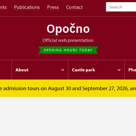
nts
Publications
Press
Contact
Opočno
Official web presentation
OPENING HOURS TODAY
About
Castle park
Pho
free admission tours on August 30 and September 27, 2026, ar