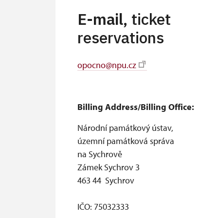
E-mail,
ticket
reservations
opocno@npu.cz
Billing Address/Billing Office:
Národní památkový ústav,
územní památková správa
na Sychrově
Zámek Sychrov 3
463 44 Sychrov
IČO: 75032333