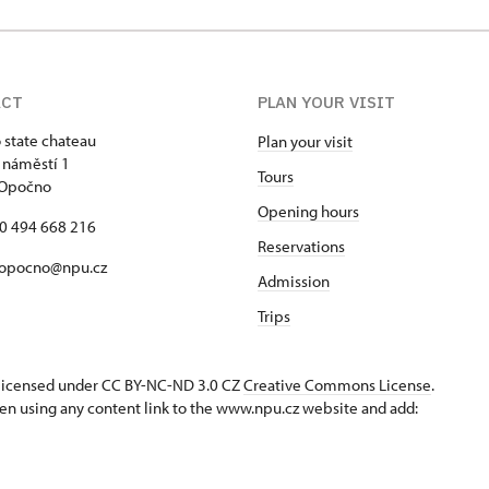
ACT
PLAN YOUR VISIT
state chateau
Plan your visit
 náměstí 1
Tours
 Opočno
Opening hours
20 494 668 216
Reservations
 opocno@npu.cz
Admission
Trips
s licensed under CC BY-NC-ND 3.0 CZ
Creative Commons License
.
en using any content link to the www.npu.cz website and add: