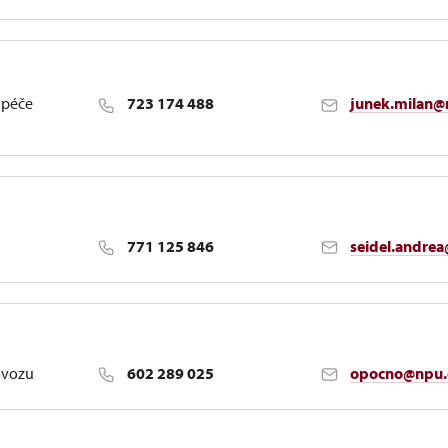
 péče
723 174 488
junek.milan@
tahy, správa nemovitostí a sbírek, kulturní akce
771 125 846
seidel.andre
t, návštěvnický provoz, exkluzivní prohlídky, prohlídky s r
ovozu
602 289 025
opocno@npu.
 komunikace s médii, svatby, webové stránky