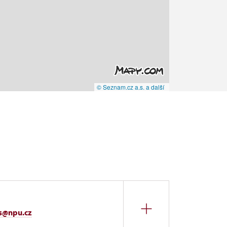
© Seznam.cz a.s. a další
s@npu.cz