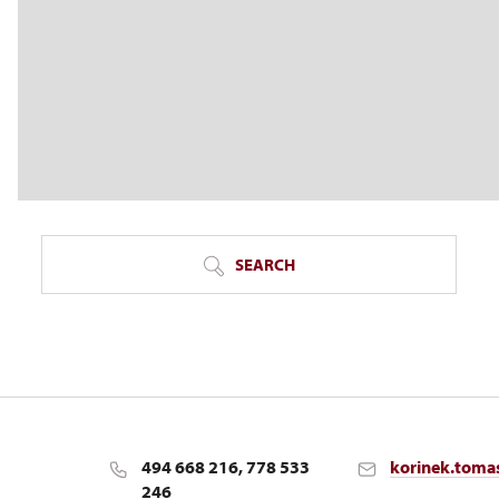
SEARCH
494 668 216, 778 533
korinek.toma
246