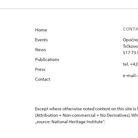
Trčkovo nám. 1/, Opočno
CONT
Home
Events
Opočno 
Trčkovo
News
517 73
Publications
tel. +4
Press
e-mail:
Contact
Except where otherwise noted content on this site i
(Attribution + Non-commercial + No Derivatives). Wh
„source: National Heritage Institute“.