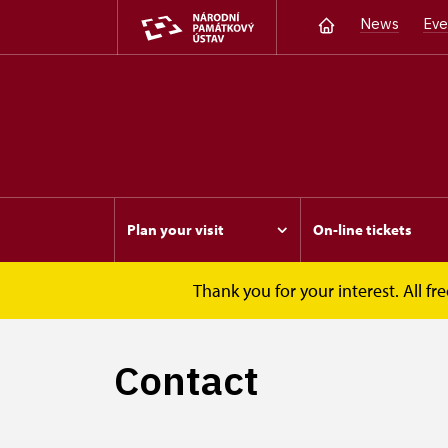
News
Eve
Plan your visit
On-line tickets
Thank you for your interest. All 
Opočno
Plan your visit
Contact
Contact