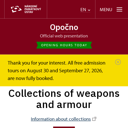
MENU
EN
Opočno
Official web presentation
OPENING HOURS TODAY
Thank you for your interest. All free admission
Opočno
Photogalleries
tours on August 30 and September 27, 2026,
Collections of weapons and armour
are now fully booked.
Collections of weapons
and armour
Information about collections