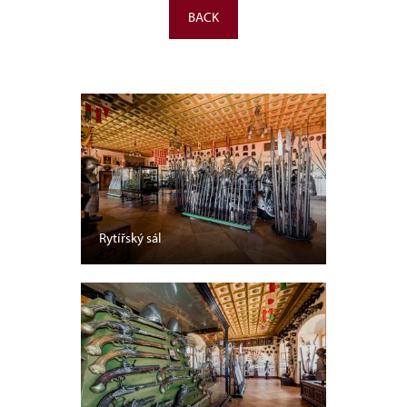
BACK
Rytířský sál