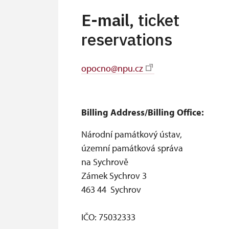
E-mail,
ticket
reservations
opocno@npu.cz
Billing Address/Billing Office:
Národní památkový ústav,
územní památková správa
na Sychrově
Zámek Sychrov 3
463 44 Sychrov
IČO: 75032333