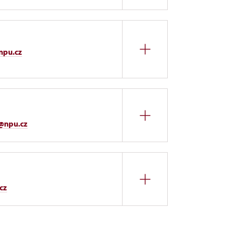
npu.cz
a@npu.cz
ozšířeným výkladem, dílčí zastupování
cz