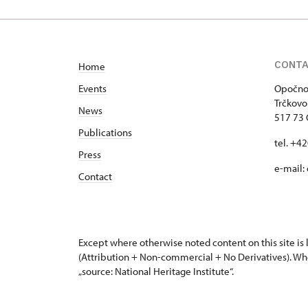
Trčkovo nám. 1/, Opočno
CONT
Home
Events
Opočno 
Trčkovo
News
517 73
Publications
tel. +4
Press
e-mail:
Contact
Except where otherwise noted content on this site i
(Attribution + Non-commercial + No Derivatives). Wh
„source: National Heritage Institute“.