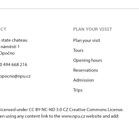
ACT
PLAN YOUR VISIT
state chateau
Plan your visit
 náměstí 1
Tours
 Opočno
Opening hours
20 494 668 216
Reservations
 opocno@npu.cz
Admission
Trips
s licensed under CC BY-NC-ND 3.0 CZ
Creative Commons License
.
en using any content link to the www.npu.cz website and add: