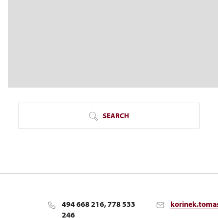
SEARCH
494 668 216, 778 533
korinek.toma
246