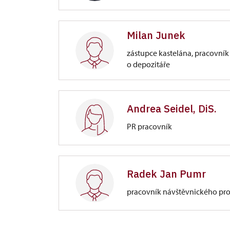
Zámek Opočno
Milan Junek
Trčkovo nám. 1/, Opočno
zástupce kastelána, pracovník
management, ekonomika, smluvní vz
o depozitáře
Zámek Opočno
Trčkovo nám. 1/, Opočno
Andrea Seidel, DiS.
PR pracovník
sbírkový fond, průvodcovská činnos
kastelána
Zámek Opočno
Trčkovo nám. 1/, Opočno
Radek Jan Pumr
pracovník návštěvnického pr
administrativní práce, propagace,
Zámek Opočno