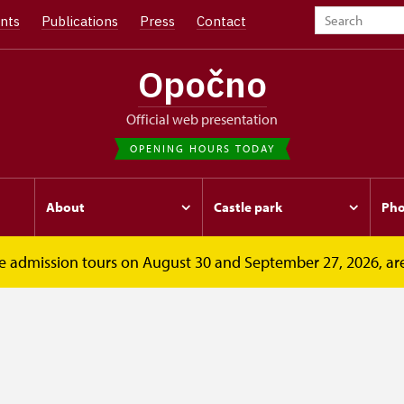
nts
Publications
Press
Contact
Opočno
Official web presentation
OPENING HOURS TODAY
About
Castle park
Pho
free admission tours on August 30 and September 27, 2026, ar