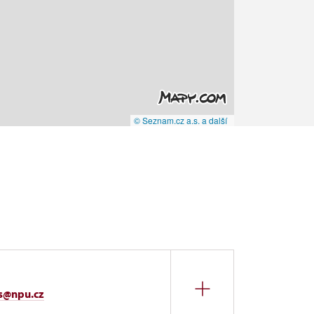
© Seznam.cz a.s. a další
s@npu.cz