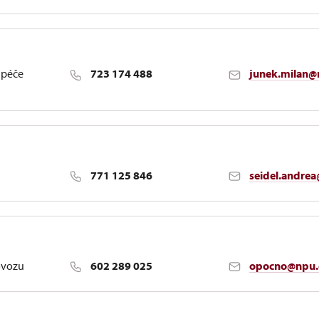
 péče
723 174 488
junek.milan@
tahy, správa nemovitostí a sbírek, kulturní akce
771 125 846
seidel.andre
t, návštěvnický provoz, exkluzivní prohlídky, prohlídky s r
ovozu
602 289 025
opocno@npu.
 komunikace s médii, svatby, webové stránky