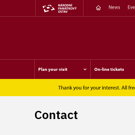
News
Eve
Plan your visit
On-line tickets
Thank you for your interest. All 
Opočno
Plan your visit
Contact
Contact