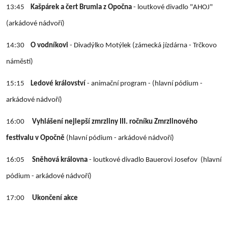
13:45
Kašpárek a čert Brumla
z Opočna
- loutkové divadlo "AHOJ"
(arkádové nádvoří)
14:30
O vodníkovi
- Divadýlko Motýlek (zámecká jízdárna - Trčkovo
náměstí)
15:15
Ledové království
- animační program - (hlavní pódium -
arkádové nádvoří)
16:00
Vyhlášení nejlepší zmrzliny III. ročníku Zmrzlinového
festivalu v Opočně
(hlavní pódium - arkádové nádvoří)
16:05
Sněhová královna
- loutkové divadlo Bauerovi Josefov (hlavní
pódium - arkádové nádvoří)
17:00
Ukončení akce