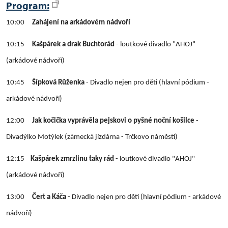
Program:
10:00
Zahájení na arkádovém nádvoří
10:15
Kašpárek a drak Buchtorád
- loutkové divadlo "AHOJ"
(arkádové nádvoří)
10:45
Šípková Růženka
- Divadlo nejen pro děti (hlavní pódium -
arkádové nádvoří)
12:00
Jak kočička vyprávěla pejskovi o pyšné noční košilce
-
Divadýlko Motýlek (zámecká jízdárna - Trčkovo náměstí)
12:15
Kašpárek zmrzlinu taky rád
- loutkové divadlo "AHOJ"
(arkádové nádvoří)
13:00
Čert a Káča
- Divadlo nejen pro děti (hlavní pódium - arkádové
nádvoří)