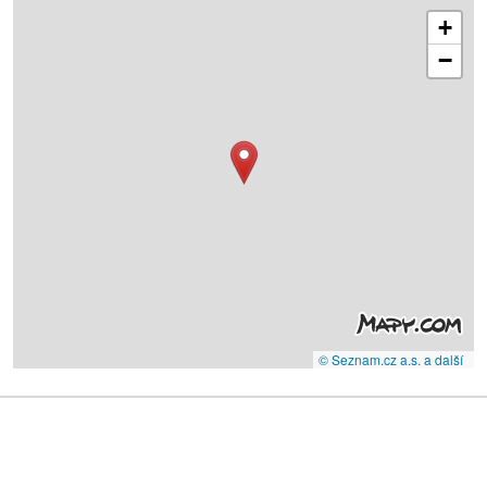
+
−
© Seznam.cz a.s. a další