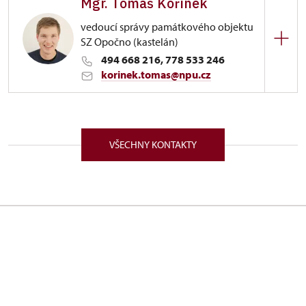
Mgr. Tomáš Kořínek
vedoucí správy památkového objektu
SZ Opočno (kastelán)
494 668 216, 778 533 246
korinek.tomas@npu.cz
ÚPS na Sychrově
Trčkovo nám. 1/, Opočno 51773
VŠECHNY KONTAKTY
V letech 2012 až 2015 studoval na Univerzitě
Hradec Králové bakalářský obor Prezentace a
ochrana kulturního dědictví. Navázal studiem
magisterského oboru Historie, v rámci kterého
absolvoval studijní pobyt v Estonsku. V letech 2014
a 2015 navštěvoval dvouletý kurz památkové péče
pořádaný Národním památkovým ústavem.
Pracovní zkušenosti získal zejména na zámku ve
Slatiňanech, kde pracoval deset let jako průvodce
na Územní památkové správě na Sychrově, kde