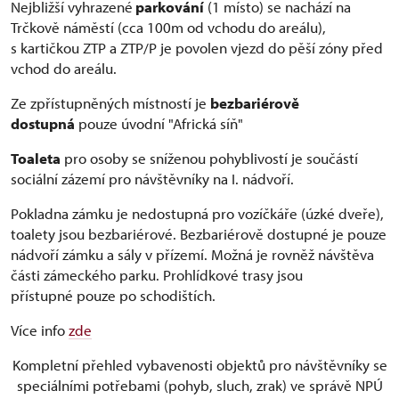
Nejbližší vyhrazené
parkování
(1 místo) se nachází na
Trčkově náměstí (cca 100m od vchodu do areálu),
s kartičkou ZTP a ZTP/P je povolen vjezd do pěší zóny před
vchod do areálu.
Ze zpřístupněných místností je
bezbariérově
dostupná
pouze úvodní "Africká síň"
Toaleta
pro osoby se sníženou pohyblivostí je součástí
sociální zázemí pro návštěvníky na I. nádvoří.
Pokladna zámku je nedostupná pro vozíčkáře (úzké dveře),
toalety jsou bezbariérové. Bezbariérově dostupné je pouze
nádvoří zámku a sály v přízemí. Možná je rovněž návštěva
části zámeckého parku. Prohlídkové trasy jsou
přístupné pouze po schodištích.
Více info
zde
Kompletní přehled vybavenosti objektů pro návštěvníky se
speciálními potřebami (pohyb, sluch, zrak) ve správě NPÚ