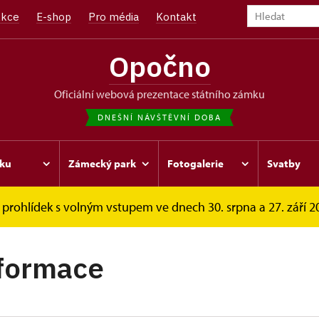
kce
E-shop
Pro média
Kontakt
Opočno
oficiální webová prezentace státního zámku
DNEŠNÍ NÁVŠTĚVNÍ DOBA
ku
Zámecký park
Fotogalerie
Svatby
prohlídek s volným vstupem ve dnech 30. srpna a 27. září 202
nformace