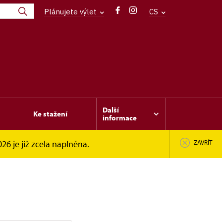
Plánujete výlet
CS
Další
Ke stažení
informace
6 je již zcela naplněna.
ZAVŘÍT