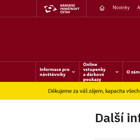
Novinky
A
Online
Informace pro
vstupenky
O zám
návštěvníky
a dárkové
poukazy
Děkujeme za váš zájem, kapacita všech 
Opočno
Další informace
Další i