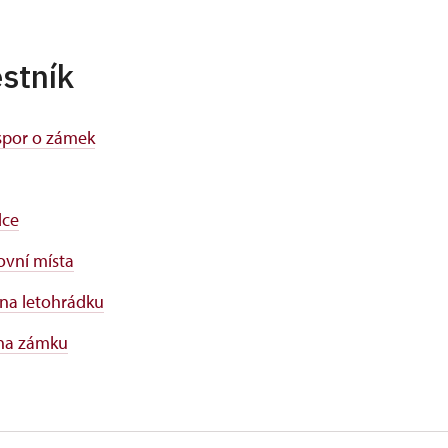
stník
 spor o zámek
dce
ovní místa
na letohrádku
 na zámku