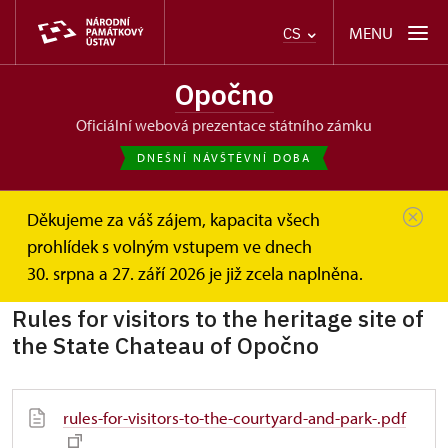
MENU
CS
Opočno
oficiální webová prezentace státního zámku
DNEŠNÍ NÁVŠTĚVNÍ DOBA
Děkujeme za váš zájem, kapacita všech
Opočno
Informace pro návštěvníky
Návštěvní řád
prohlídek s volným vstupem ve dnech
Návštěvní řády cizojazyčné
30. srpna a 27. září 2026 je již zcela naplněna.
Rules for visitors to the heritage site of
the State Chateau of Opočno
rules-for-visitors-to-the-courtyard-and-park-.pdf