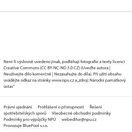
Není-li výslovně uvedeno jinak, podléhají fotografie a texty
licenci
Creative Commons
(CC BY-NC-ND 3.0 CZ) (Uveďte autora |
Neužívejte dílo komerčně | Nezasahujte do díla). Při užití obsahu
uvádějte odkaz na stránky www.npu.cz a „zdroj: Národní památkový
ústav“
Právní ujednání
Prohlášení o přístupnosti
Řešení
spotřebitelských sporů
Všeobecné obchodní podmínky
Podmínky pro výpůjčky NPÚ
webeditor@npu.cz
Provozuje BluePool s.r.o.