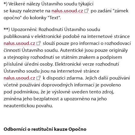
*
) Veškeré nálezy Ústavního soudu týkající
se kauzy naleznete na
nalus.usoud.cz
po zadání "zámek
opočno" do kolonky "Text".
**
) Upozornění: Rozhodnutí Ústavního soudu
publikovaná v elektronické podobě na internetové stránce
nalus.usoud.cz
slouží pouze pro informaci o rozhodovací
činnosti Ústavního soudu. Autentické jsou pouze originály
a stejnopisy rozhodnutí se státním znakem a podpisem
příslušné úřední osoby. Elektronické verze rozhodnutí
Ústavního soudu jsou na internetové stránce
nalus.usoud.cz
k dispozici zdarma. Jejich další používání
včetně používání doprovodných informací je povoleno
pod podmínkou, že je výslovně uveden tento zdroj,
zmíněna jeho bezplatnost a upozorněno na jeho
neautentickou povahu.
Odborníci o restituční kauze Opočno