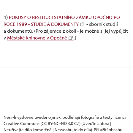
1)
POKUSY O RESTITUCI STÁTNÍHO ZÁMKU OPOČNO PO
ROCE 1989 - STUDIE A DOKUMENTY
- sborník studií
a dokumentů. (Pro zájemce z okolí - je možné si jej vypůjčit
v
Městské knihovně v Opočně
.)
Není-li výslovně uvedeno jinak, podléhají fotografie a texty
licenci
Creative Commons
(CC BY-NC-ND 3.0 CZ) (Uveďte autora |
Neužívejte dílo komerčně | Nezasahujte do díla). Při užití obsahu