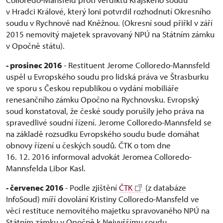
v Hradci Králové, který loni potvrdil rozhodnutí Okresního
soudu v Rychnově nad Kněžnou. (Okresní soud přiřkl v září
2015 nemovitý majetek spravovaný NPÚ na Státním zámku
v Opočně státu).
- prosinec 2016
- Restituent Jerome Colloredo-Mannsfeld
uspěl u Evropského soudu pro lidská práva ve Štrasburku
ve sporu s Českou republikou o vydání mobiliáře
renesančního zámku Opočno na Rychnovsku. Evropský
soud konstatoval, že české soudy porušily jeho práva na
spravedlivé soudní řízení. Jerome Colloredo-Mannsfeld se
na základě rozsudku Evropského soudu bude domáhat
obnovy řízení u českých soudů. ČTK o tom dne
16. 12. 2016 informoval advokát Jeromea Colloredo-
Mannsfelda Libor Kasl.
- červenec 2016
- Podle zjištění
ČTK
(z databáze
InfoSoud) míří dovolání Kristiny Colloredo-Mansfeld ve
věci restituce nemovitého majetku spravovaného NPÚ na
Státním zámku v Opočně k Nejvyššímu soudu.