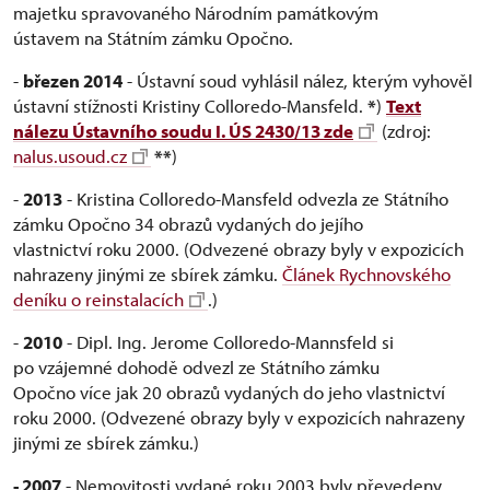
majetku spravovaného Národním památkovým
ústavem na Státním zámku Opočno.
-
březen 2014
- Ústavní soud vyhlásil nález, kterým vyhověl
ústavní stížnosti Kristiny Colloredo-Mansfeld.
*
)
Text
nálezu Ústavního soudu I. ÚS 2430/13 zde
(zdroj:
nalus.usoud.cz
**
)
-
2013
- Kristina Colloredo-Mansfeld odvezla ze Státního
zámku Opočno 34 obrazů vydaných do jejího
vlastnictví roku 2000. (Odvezené obrazy byly v expozicích
nahrazeny jinými ze sbírek zámku.
Článek Rychnovského
deníku o reinstalacích
.)
-
2010
- Dipl. Ing. Jerome Colloredo-Mannsfeld si
po vzájemné dohodě odvezl ze Státního zámku
Opočno více jak 20 obrazů vydaných do jeho vlastnictví
roku 2000. (Odvezené obrazy byly v expozicích nahrazeny
jinými ze sbírek zámku.)
- 2007
- Nemovitosti vydané roku 2003 byly převedeny