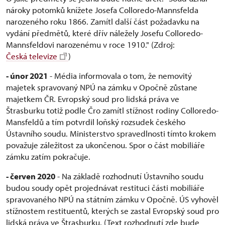
nároky potomků knížete Josefa Colloredo-Mannsfelda
narozeného roku 1866. Zamítl další část požadavku na
vydání předmětů, které dřív náležely Josefu Colloredo-
Mannsfeldovi narozenému v roce 1910." (Zdroj:
Česká televize
)
- únor 2021
- Média informovala o tom, že nemovitý
majetek spravovaný NPÚ na zámku v Opočně zůstane
majetkem ČR. Evropský soud pro lidská práva ve
Štrasburku totiž podle Čro zamítl stížnost rodiny Colloredo-
Mansfeldů a tím potvrdil loňský rozsudek českého
Ústavního soudu. Ministerstvo spravedlnosti tímto krokem
považuje záležitost za ukončenou. Spor o část mobiliáře
zámku zatím pokračuje.
- červen 2020
- Na základě rozhodnutí Ústavního soudu
budou soudy opět projednávat restituci části mobiliáře
spravovaného NPÚ na státním zámku v Opočně. ÚS vyhověl
stížnostem restituentů, kterých se zastal Evropský soud pro
lidská práva ve Štrasburku. (Text rozhodnutí zde bude