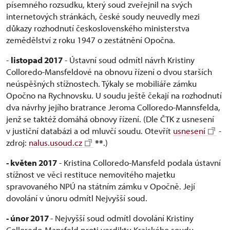
písemného rozsudku, který soud zveřejnil na svých
internetových stránkách, české soudy neuvedly mezi
důkazy rozhodnutí československého ministerstva
zemědělství z roku 1947 o zestátnění Opočna.
-
listopad 2017
- Ústavní soud odmítl návrh Kristiny
Colloredo-Mansfeldové na obnovu řízení o dvou starších
neúspěšných stížnostech. Týkaly se mobiliáře zámku
Opočno na Rychnovsku. U soudu ještě čekají na rozhodnutí
dva návrhy jejího bratrance Jeroma Colloredo-Mannsfelda,
jenž se taktéž domáhá obnovy řízení. (Dle ČTK z usnesení
v justiční databázi a od mluvčí soudu. Otevřít
usnesení
-
zdroj:
nalus.usoud.cz
**
.)
- květen 2017
- Kristina Colloredo-Mansfeld podala ústavní
stížnost ve věci restituce nemovitého majetku
spravovaného NPÚ na státním zámku v Opočně. Její
dovolání v únoru odmítl Nejvyšší soud.
- únor 2017
- Nejvyšší soud odmítl dovolání Kristiny
Colloredo-Mansfeld proti verdiktu Krajského soudu