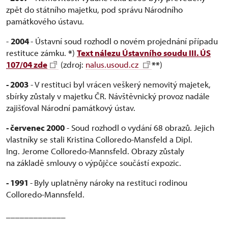
zpět do státního majetku, pod správu Národního
památkového ústavu.
-
2004
- Ústavní soud rozhodl o novém projednání případu
restituce zámku.
*
)
Text nálezu Ústavního soudu III. ÚS
107/04 zde
(zdroj:
nalus.usoud.cz
**
)
- 2003
- V restituci byl vrácen veškerý nemovitý majetek,
sbírky zůstaly v majetku ČR. Návštěvnický provoz nadále
zajišťoval Národní památkový ústav.
- červenec 2000
- Soud rozhodl o vydání 68 obrazů. Jejich
vlastníky se stali Kristina Colloredo-Mansfeld a Dipl.
Ing. Jerome Colloredo-Mannsfeld. Obrazy zůstaly
na základě smlouvy o výpůjčce součástí expozic.
- 1991
-
Byly uplatněny nároky na restituci rodinou
Colloredo-Mannsfeld.
_____________