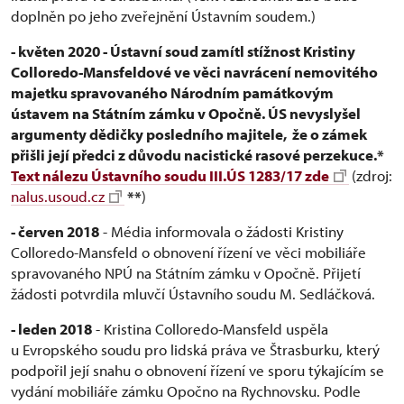
doplněn po jeho zveřejnění Ústavním soudem.)
- květen 2020 - Ústavní soud zamítl stížnost Kristiny
Colloredo-Mansfeldové ve věci navrácení nemovitého
majetku spravovaného Národním památkovým
ústavem na Státním zámku v Opočně. ÚS nevyslyšel
argumenty dědičky posledního majitele, že o zámek
přišli její předci z důvodu nacistické rasové perzekuce.*
Text nálezu Ústavního soudu III.ÚS 1283/17 zde
(zdroj:
nalus.usoud.cz
**
)
- červen 2018
- Média informovala o žádosti Kristiny
Colloredo-Mansfeld o obnovení řízení ve věci mobiliáře
spravovaného NPÚ na Státním zámku v Opočně. Přijetí
žádosti potvrdila mluvčí Ústavního soudu M. Sedláčková.
- leden 2018
- Kristina Colloredo-Mansfeld uspěla
u Evropského soudu pro lidská práva ve Štrasburku, který
podpořil její snahu o obnovení řízení ve sporu týkajícím se
vydání mobiliáře zámku Opočno na Rychnovsku. Podle