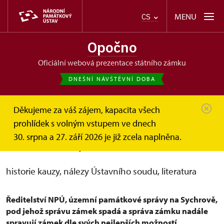
MENU
CS
Opočno
oficiální webová prezentace státního zámku
DNEŠNÍ NÁVŠTĚVNÍ DOBA
Děkujeme za váš zájem, kapacita všech
Opočno
Další informace
Restituční spor o zámek
prohlídek s volným vstupem ve dnech
30. srpna a 27. září 2026 je již zcela naplněna.
Restituční spor o zámek - info
historie kauzy, nálezy Ústavního soudu, literatura
Ředitelství NPÚ, územní památkové správy na Sychrově,
pod jehož správu zámek spadá a správa zámku nadále
spravují zámek dle svých nejlepších možností