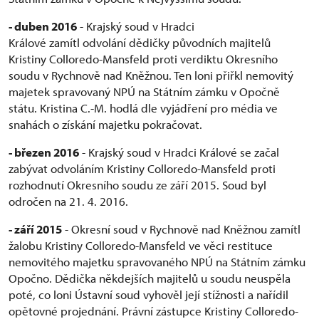
- duben 2016
- Krajský soud v Hradci
Králové zamítl odvolání dědičky původních majitelů
Kristiny Colloredo-Mansfeld proti verdiktu Okresního
soudu v Rychnově nad Kněžnou. Ten loni přiřkl nemovitý
majetek spravovaný NPÚ na Státním zámku v Opočně
státu. Kristina C.-M. hodlá dle vyjádření pro média ve
snahách o získání majetku pokračovat.
- březen 2016
- Krajský soud v Hradci Králové se začal
zabývat odvoláním Kristiny Colloredo-Mansfeld proti
rozhodnutí Okresního soudu ze září 2015. Soud byl
odročen na 21. 4. 2016.
- září 2015
- Okresní soud v Rychnově nad Kněžnou zamítl
žalobu Kristiny Colloredo-Mansfeld ve věci restituce
nemovitého majetku spravovaného NPÚ na Státním zámku
Opočno. Dědička někdejších majitelů u soudu neuspěla
poté, co loni Ústavní soud vyhověl její stížnosti a nařídil
opětovné projednání. Právní zástupce Kristiny Colloredo-