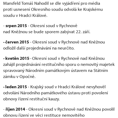
Mansfeld Tomáš Nahodil se dle vyjádření pro média
proti usnesení Okresního soudu odvolá ke Krajskému
soudu v Hradci Králové.
-
srpen 2015
- Okresní soud v Rychnově
nad Kněžnou se bude sporem zabývat 22. září.
- červen 2015
- Okresní soud v Rychnově nad Kněžnou
odložil další projednávání na neurčito.
- kvetěn 2015
-
Okresní soud v Rychnově nad Kněžnou
zahájil projednávání restitučního sporu o nemovitý majetek
spravovaný Národním památkovým ústavem na Státním
zámku v Opočně.
- leden 2015
- Krajský soud v Hradci Králové nevyhověl
odvolání Národního památkového ústavu proti povolení
obnovy řízení restituční kauzy.
-
říjen 2014
- Okresní soud v Rychnově nad Kněžnou povolil
obnovu řízení ve věci restituce nemovitého