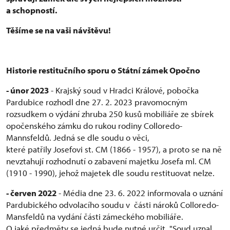
a schopností.
Těšíme se na vaši návštěvu!
Historie restitučního sporu o Státní zámek Opočno
- únor 2023
- Krajský soud v Hradci Králové, pobočka
Pardubice rozhodl dne 27. 2. 2023 pravomocným
rozsudkem o výdání zhruba 250 kusů mobiliáře ze sbírek
opočenského zámku do rukou rodiny Colloredo-
Mannsfeldů. Jedná se dle soudu o věci,
které patřily Josefovi
st
. CM (1866 - 1957), a proto se na ně
nevztahují rozhodnutí o zabavení majetku Josefa ml. CM
(1910 - 1990), jehož majetek dle soudu restituovat nelze.
- červen 2022
- Média dne 23. 6. 2022 informovala o uznání
Pardubického odvolacího soudu v části nároků Colloredo-
Mansfeldů na vydání části zámeckého mobiliáře.
O jaké předměty se jedná bude nutné určit. "Soud uznal