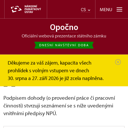
MENU
CS
Opočno
oficiální webová prezentace státního zámku
DNEŠNÍ NÁVŠTĚVNÍ DOBA
Děkujeme za váš zájem, kapacita všech
Opočno
Další informace
Pro průvodce
_-_
prohlídek s volným vstupem ve dnech
30. srpna a 27. září 2026 je již zcela naplněna.
_-_
Podpisem dohody (o provedení práce či pracovní
činnosti) stvrzuji seznámení se s níže uvedenými
vnitřními předpisy NPÚ.