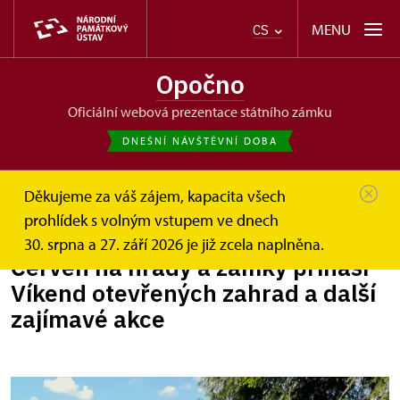
MENU
CS
Opočno
oficiální webová prezentace státního zámku
DNEŠNÍ NÁVŠTĚVNÍ DOBA
Děkujeme za váš zájem, kapacita všech
Opočno
Zprávy
Červen na hrady a zámky přináší...
prohlídek s volným vstupem ve dnech
30. srpna a 27. září 2026 je již zcela naplněna.
Červen na hrady a zámky přináší
Víkend otevřených zahrad a další
zajímavé akce