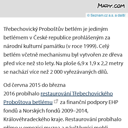
© Seznam.cz a.s. a další
Třebechovický Proboštův betlém je jediným
betlémem v České republice prohlášeným za
národní kulturní památku (v roce 1999). Celý
betlém včetně mechanismu byl vytvořen ze dřeva
před více než sto lety. Na ploše 6,9 x 1,9 x 2,2 metry
se nachází více než 2 000 vyřezávaných dílů.
Od června 2015 do března
2016 probíhalo
restaurování Třebechovického
Proboštova betlému
za finanční podpory EHP
fondů a Norských fondů 2009–2014,
Královéhradeckého kraje. Restaurování probíhalo
přímo v expozici muzea a návštěvníci mohli